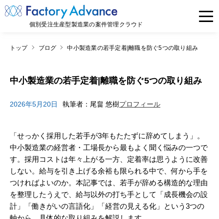
個別受注生産型製造業の案件管理クラウド
トップ
ブログ
中小製造業の若手定着|離職を防ぐ5つの取り組み
中小製造業の若手定着|離職を防ぐ5つの取り組み
2026年5月20日
執筆者：尾畠 悠樹
プロフィール
「せっかく採用した若手が3年もたたずに辞めてしまう」。
中小製造業の経営者・工場長から最もよく聞く悩みの一つで
す。採用コストは年々上がる一方、定着率は思うように改善
しない。給与を引き上げる余裕も限られる中で、何から手を
つければよいのか。本記事では、若手が辞める構造的な理由
を整理したうえで、給与以外の打ち手として「成長機会の設
計」「働きがいの言語化」「経営の見える化」という3つの
軸から、具体的な取り組みを解説します。