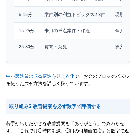
5-15分
案件別の利益トピックス2-3件
現場の工
15-25分
来月の重点案件・課題
全員で当
25-30分
質問・意見
双方向の
中小製造業の収益構造を見える化
で、お金のブロックパズル
を使った共有方法を詳しく扱っています。
取り組み5:改善提案を必ず数字で評価する
若手が出した小さな改善提案を「ありがとう」で終わらせ
ず、「これで月◯時間削減、◯円の付加価値増」と数字で返