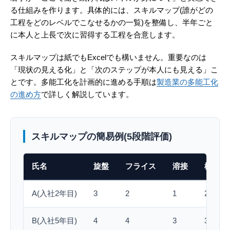
る仕組みを作ります。具体的には、スキルマップ(誰がどの
工程をどのレベルでこなせるかの一覧)を整備し、半年ごと
に本人と上長で次に習得する工程を合意します。
スキルマップは紙でもExcelでも構いません。重要なのは
「現状の見える化」と「次のステップが本人にも見える」こ
とです。多能工化を計画的に進める手順は
製造業の多能工化
の進め方
で詳しく解説しています。
スキルマップの簡易例(5段階評価)
氏名
旋盤
フライス
溶接
検査
A(入社2年目)
3
2
1
2
B(入社5年目)
4
4
3
3