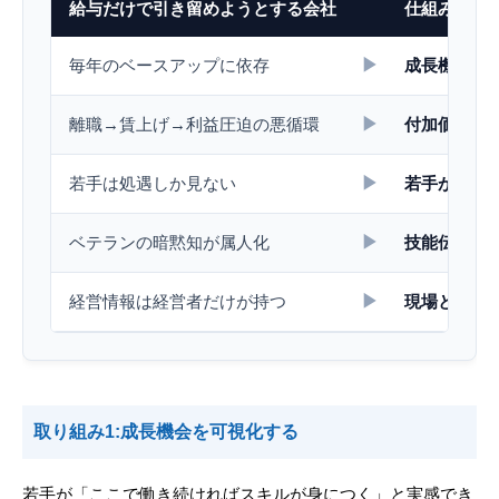
給与だけで引き留めようとする会社
仕組みで定
▶
毎年のベースアップに依存
成長機会と
▶
離職→賃上げ→利益圧迫の悪循環
付加価値向
▶
若手は処遇しか見ない
若手が会社
▶
ベテランの暗黙知が属人化
技能伝承が
▶
経営情報は経営者だけが持つ
現場と数字
取り組み1:成長機会を可視化する
若手が「ここで働き続ければスキルが身につく」と実感でき