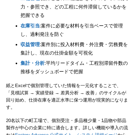
力・参照でき、どの工程に何件滞留しているかを
把握できる
在庫引当
:案件に必要な材料を引当ベースで管理
し、過剰発注を防ぐ
収益管理
:案件別に投入材料費・外注費・労務費を
集計し、現在の仕掛金額を可視化
集計・分析
:平均リードタイム・工程別滞留件数の
推移をダッシュボードで把握
紙とExcelで個別管理していた情報を一元化することで、
「見積試算 → 実績登録 → 差異分析 → 改善」のサイクルが
回り始め、仕掛在庫を適正水準に保つ運用が現実的になりま
す。
20名以下の町工場で、個別受注・多品種少量・1品物や部品
製作が中心の企業に特に適合します。詳しい機能や導入の流
れは
Factory Advance 公式サイト
、
システム詳細ページ
から