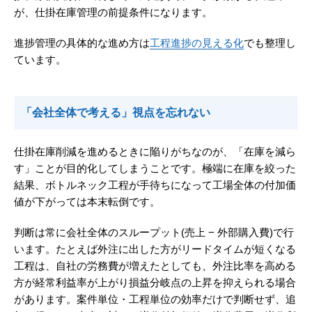
が、仕掛在庫管理の前提条件になります。
進捗管理の具体的な進め方は
工程進捗の見える化
でも整理し
ています。
「会社全体で考える」視点を忘れない
仕掛在庫削減を進めるときに陥りがちなのが、「在庫を減ら
す」ことが目的化してしまうことです。極端に在庫を絞った
結果、ボトルネック工程が手待ちになって工場全体の付加価
値が下がっては本末転倒です。
判断は常に会社全体のスループット(売上 − 外部購入費)で行
います。たとえば外注に出した方がリードタイムが短くなる
工程は、自社の労務費が増えたとしても、外注比率を高める
方が経常利益率が上がり損益分岐点の上昇を抑えられる場合
があります。案件単位・工程単位の効率だけで判断せず、追