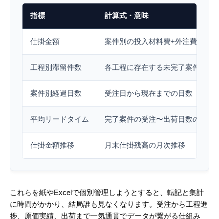
指標
計算式・意味
仕掛金額
案件別の投入材料費+外注費+消化
工程別滞留件数
各工程に存在する未完了案件の数
案件別経過日数
受注日から現在までの日数
平均リードタイム
完了案件の受注〜出荷日数の平均
仕掛金額推移
月末仕掛残高の月次推移
これらを紙やExcelで個別管理しようとすると、転記と集計
に時間がかかり、結局誰も見なくなります。受注から工程進
捗、原価実績、出荷まで一気通貫でデータが繋がる仕組み