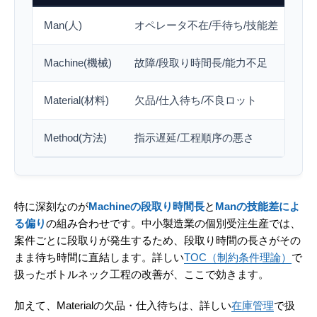
Man(人)
オペレータ不在/手待ち/技能差
ベ
Machine(機械)
故障/段取り時間長/能力不足
特
Material(材料)
欠品/仕入待ち/不良ロット
材
Method(方法)
指示遅延/工程順序の悪さ
次
特に深刻なのが
Machineの段取り時間長
と
Manの技能差によ
る偏り
の組み合わせです。中小製造業の個別受注生産では、
案件ごとに段取りが発生するため、段取り時間の長さがその
まま待ち時間に直結します。詳しい
TOC（制約条件理論）
で
扱ったボトルネック工程の改善が、ここで効きます。
加えて、Materialの欠品・仕入待ちは、詳しい
在庫管理
で扱