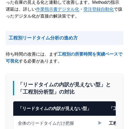
った在庫の見える化と連動して改善します。Methodの指示
遅延は、詳しい
作業指示書デジタル化
・
受注登録自動化
で扱
ったデジタル化が直接の解決策です。
工程別リードタイム分析の進め方
待ち時間の改善には、まず
工程別の所要時間を実績ベースで
可視化
する必要があります。
「リードタイムの内訳が見えない型」と
「工程別分析型」の対比
「リードタイムの内訳が見えない型」
「工程別
▶
全体のリードタイムだけ把握
工程別の正