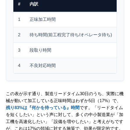
#
内訳
所要
1
正味加工時間
5日
2
待ち時間(前工程完了待ち/オペレータ待ち)
18
3
段取り時間
4日
4
不良対応時間
3日
この表が示す通り、製造リードタイム30日のうち、実際に機
械が動いて加工している正味時間はわずか5日（17%）で、
残り83%は『何かを待っている』時間
です。「リードタイム
を短くしたい」という声に対して、多くの中小製造業が「加
工機を高速化したい」「設備を増やしたい」と考えがちです
が、これは17%の領域に対する施策で、効果が限定的です。