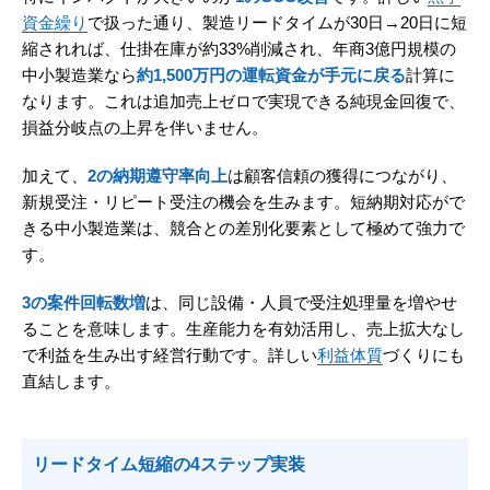
資金繰り
で扱った通り、製造リードタイムが30日→20日に短
縮されれば、仕掛在庫が約33%削減され、年商3億円規模の
中小製造業なら
約1,500万円の運転資金が手元に戻る
計算に
なります。これは追加売上ゼロで実現できる純現金回復で、
損益分岐点の上昇を伴いません。
加えて、
2の納期遵守率向上
は顧客信頼の獲得につながり、
新規受注・リピート受注の機会を生みます。短納期対応がで
きる中小製造業は、競合との差別化要素として極めて強力で
す。
3の案件回転数増
は、同じ設備・人員で受注処理量を増やせ
ることを意味します。生産能力を有効活用し、売上拡大なし
で利益を生み出す経営行動です。詳しい
利益体質
づくりにも
直結します。
リードタイム短縮の4ステップ実装