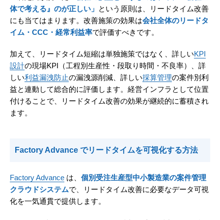
体で考える』のが正しい」
という原則は、リードタイム改善
にも当てはまります。改善施策の効果は
会社全体のリードタ
イム・CCC・経常利益率
で評価すべきです。
加えて、リードタイム短縮は単独施策ではなく、詳しい
KPI
設計
の現場KPI（工程別生産性・段取り時間・不良率）、詳
しい
利益漏洩防止
の漏洩源削減、詳しい
採算管理
の案件別利
益と連動して総合的に評価します。経営インフラとして位置
付けることで、リードタイム改善の効果が継続的に蓄積され
ます。
Factory Advance でリードタイムを可視化する方法
Factory Advance
は、
個別受注生産型中小製造業の案件管理
クラウドシステム
で、リードタイム改善に必要なデータ可視
化を一気通貫で提供します。