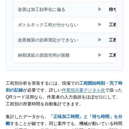
▶
改善は加工効率化に偏る
待ち時間
▶
ボトルネック工程が分からない
工程別実
▶
改善施策の効果測定ができない
工程別デ
▶
納期遅延の原因究明が困難
工程別の
工程別分析を実装するには、現場での
工程開始時刻・完了時
刻の記録
が必要です。詳しい
作業指示書デジタル化
で扱った
QRコード活用なら、作業者の入力負担をほぼゼロにして、
工程別の所要時間を自動集計できます。
集計したデータから、
「正味加工時間」と「待ち時間」を分
離
することが鍵です。同じ案件でも、機械が動いている時間