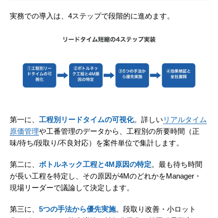
実務での導入は、4ステップで段階的に進めます。
第一に、
工程別リードタイムの可視化
。詳しい
リアルタイム
原価管理
や工番管理のデータから、工程別の所要時間（正
味/待ち/段取り/不良対応）を案件単位で集計します。
第二に、
ボトルネック工程と4M原因の特定
。最も待ち時間
が長い工程を特定し、その原因が4MのどれかをManager・
現場リーダーで議論して決定します。
第三に、
5つの手法から優先実施
。段取り改善・小ロット