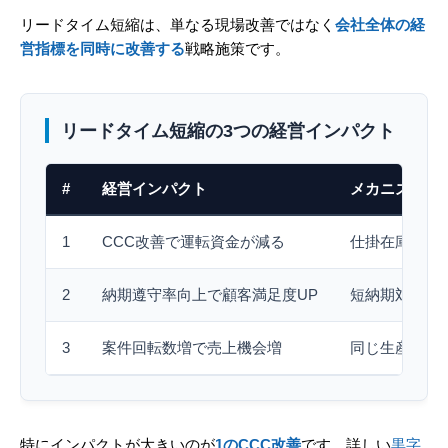
リードタイム短縮は、単なる現場改善ではなく
会社全体の経
営指標を同時に改善する
戦略施策です。
リードタイム短縮の3つの経営インパクト
#
経営インパクト
メカニズム
1
CCC改善で運転資金が減る
仕掛在庫の滞
2
納期遵守率向上で顧客満足度UP
短納期対応・
3
案件回転数増で売上機会増
同じ生産能力
特にインパクトが大きいのが
1のCCC改善
です。詳しい
黒字