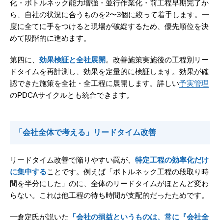
化・ボトルネック能力増強・並行作業化・前工程早期完了か
ら、自社の状況に合うものを2〜3個に絞って着手します。一
度に全てに手をつけると現場が破綻するため、優先順位を決
めて段階的に進めます。
第四に、
効果検証と全社展開
。改善施策実施後の工程別リー
ドタイムを再計測し、効果を定量的に検証します。効果が確
認できた施策を全社・全工程に展開します。詳しい
予実管理
のPDCAサイクルとも統合できます。
「会社全体で考える」リードタイム改善
リードタイム改善で陥りやすい罠が、
特定工程の効率化だけ
に集中する
ことです。例えば「ボトルネック工程の段取り時
間を半分にした」のに、全体のリードタイムがほとんど変わ
らない。これは他工程の待ち時間が支配的だったためです。
一倉定氏が説いた
「会社の損益というものは、常に『会社全