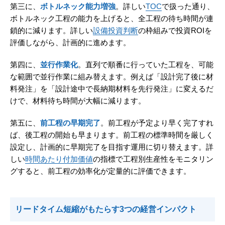
第三に、
ボトルネック能力増強
。詳しい
TOC
で扱った通り、
ボトルネック工程の能力を上げると、全工程の待ち時間が連
鎖的に減ります。詳しい
設備投資判断
の枠組みで投資ROIを
評価しながら、計画的に進めます。
第四に、
並行作業化
。直列で順番に行っていた工程を、可能
な範囲で並行作業に組み替えます。例えば「設計完了後に材
料発注」を「設計途中で長納期材料を先行発注」に変えるだ
けで、材料待ち時間が大幅に減ります。
第五に、
前工程の早期完了
。前工程が予定より早く完了すれ
ば、後工程の開始も早まります。前工程の標準時間を厳しく
設定し、計画的に早期完了を目指す運用に切り替えます。詳
しい
時間あたり付加価値
の指標で工程別生産性をモニタリン
グすると、前工程の効率化が定量的に評価できます。
リードタイム短縮がもたらす3つの経営インパクト