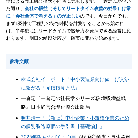
増による売上機会拡大が同時に実現します。一倉定氏が説い
た通り、
会社の損益（そしてリードタイム改善の効果）は常
に「会社全体で考える」のが正しい
のです。今日からでも、
まず1案件で工程別の待ち時間を計測することから始めれ
ば、半年後にはリードタイムで競争力を発揮できる経営に変
わります。明日の納期対応が、確実に変わり始めます。
参考文献
株式会社イーポート「中小製造業向け値上げ交渉
に繋がる『見積積算方法』」
一倉定『一倉定の社長学シリーズ⑤ 増収増益戦
略』日本経営合理化協会出版局
照井清一『【新版】中小企業・小規模企業のため
の個別製造原価の手引書【基礎編】』
2025年版ものづくり白書
（経済産業省・厚生労働