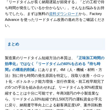
「リードタイムが長く納期遅延が頻発する」「どの工程で待
ち時間が発生しているか分からない」。そんなお悩みをお持
ちでしたら、まずは無料の
資料ダウンロード
から、Factory
Advance を使ったリードタイム改善の進め方をご確認くださ
い。
まとめ
製造業のリードタイム短縮方法の本質は、
「正味加工時間の
効率化」ではなく「リードタイムの60%を占める『待ち時
間』の構造的削減」
にあります。4M（人・機械・材料・方
法）別に待ち時間の発生原因を特定し、段取り改善・小ロッ
ト化・ボトルネック能力増強・並行作業化・前工程早期完了
の5つの手法を組み合わせれば、リードタイムを30%程度短
縮することは十分に可能です。年商3億円の中小製造業な
ら、リードタイム33%短縮で約1,500万円の運転資金が手元
に戻り、納期遵守率向上による顧客満足度UP、案件回転数