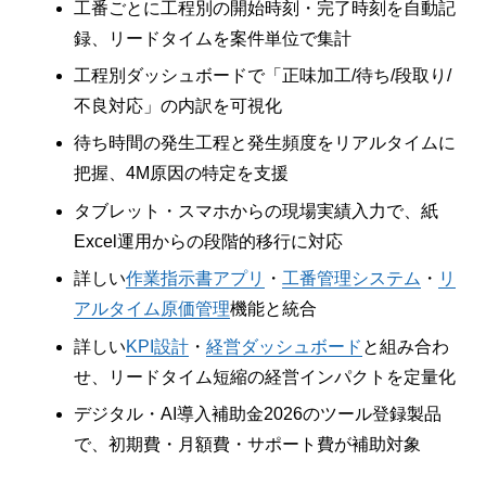
工番ごとに工程別の開始時刻・完了時刻を自動記
録、リードタイムを案件単位で集計
工程別ダッシュボードで「正味加工/待ち/段取り/
不良対応」の内訳を可視化
待ち時間の発生工程と発生頻度をリアルタイムに
把握、4M原因の特定を支援
タブレット・スマホからの現場実績入力で、紙
Excel運用からの段階的移行に対応
詳しい
作業指示書アプリ
・
工番管理システム
・
リ
アルタイム原価管理
機能と統合
詳しい
KPI設計
・
経営ダッシュボード
と組み合わ
せ、リードタイム短縮の経営インパクトを定量化
デジタル・AI導入補助金2026のツール登録製品
で、初期費・月額費・サポート費が補助対象