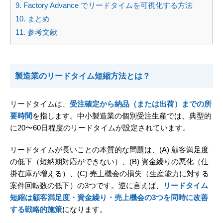
9.
Factory Advance でリードタイムを可視化する方法
10.
まとめ
11.
参考文献
製造業のリードタイム短縮方法とは？
リードタイムは、
受注確定から納品（または出荷）までの所
要時間
を指します。中小製造業の個別受注生産では、典型的
に20〜60日程度のリードタイムが設定されています。
リードタイムが長いことの本質的な問題は、(A) 顧客満足度
の低下（短納期対応ができない）、(B) 資金繰りの悪化（仕
掛在庫が増える）、(C) 売上機会の損失（生産能力に対する
案件回転数の低下）の3つです。逆に言えば、
リードタイム
短縮は顧客満足度・資金繰り・売上機会の3つを同時に改善
する戦略的施策
になります。