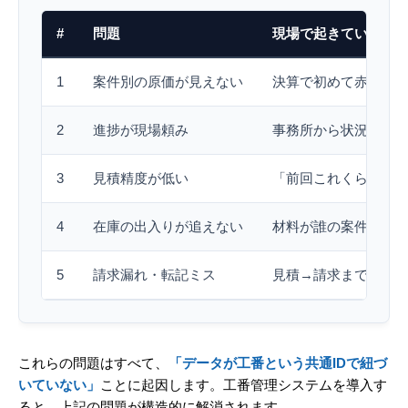
#
問題
現場で起きている症
1
案件別の原価が見えない
決算で初めて赤字判
2
進捗が現場頼み
事務所から状況が見
3
見積精度が低い
「前回これくらいだ
4
在庫の出入りが追えない
材料が誰の案件用か
5
請求漏れ・転記ミス
見積→請求まで二重
これらの問題はすべて、
「データが工番という共通IDで紐づ
いていない」
ことに起因します。工番管理システムを導入す
ると、上記の問題が構造的に解消されます。