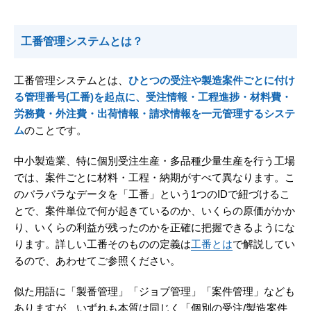
工番管理システムとは？
工番管理システムとは、
ひとつの受注や製造案件ごとに付け
る管理番号(工番)を起点に、受注情報・工程進捗・材料費・
労務費・外注費・出荷情報・請求情報を一元管理するシステ
ム
のことです。
中小製造業、特に個別受注生産・多品種少量生産を行う工場
では、案件ごとに材料・工程・納期がすべて異なります。こ
のバラバラなデータを「工番」という1つのIDで紐づけるこ
とで、案件単位で何が起きているのか、いくらの原価がかか
り、いくらの利益が残ったのかを正確に把握できるようにな
ります。詳しい工番そのものの定義は
工番とは
で解説してい
るので、あわせてご参照ください。
似た用語に「製番管理」「ジョブ管理」「案件管理」なども
ありますが、いずれも本質は同じく「個別の受注/製造案件