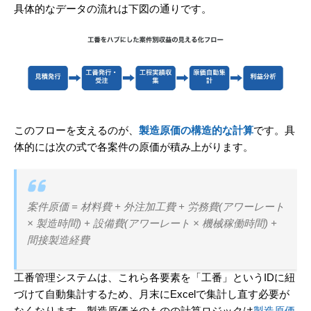
具体的なデータの流れは下図の通りです。
このフローを支えるのが、
製造原価の構造的な計算
です。具
体的には次の式で各案件の原価が積み上がります。
案件原価 = 材料費 + 外注加工費 + 労務費(アワーレート
× 製造時間) + 設備費(アワーレート × 機械稼働時間) +
間接製造経費
工番管理システムは、これら各要素を「工番」というIDに紐
づけて自動集計するため、月末にExcelで集計し直す必要が
なくなります。製造原価そのものの計算ロジックは
製造原価