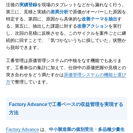
注後の
実績登録
を現場のタブレットなどから漏れなく行う。
第三に、見積と実績の
差異分析
で原価がオーバーした原因を
特定する。第四に、原因から具体的な
改善テーマを抽出
す
る。第五に、抽出した課題に対する
改善アクション
を実行
し、次回の見積に反映させる。このサイクルを案件ごとに継
続的に回すことで、「気づかないうちに損していた」状態か
ら脱却できます。
工番管理は原価管理システムの中核をなす機能でもありま
す。工番単位の集計に加えて、仕掛中の原価把握や見積との
突き合わせをどう満たすかは
原価管理システムの機能と選び
方
で整理しています。
Factory Advanceで工番ベースの収益管理を実現する
方法
Factory Advance
は、
中小製造業の個別受注・多品種少量生