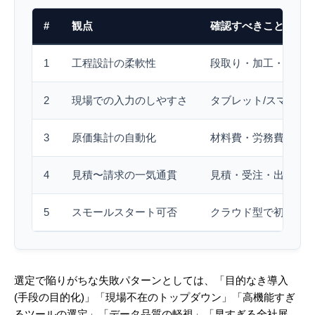
#
観点
確認すべきこと
1
工程設計の柔軟性
段取り・加工・担当
2
現場での入力のしやすさ
タブレット/スマホ対
3
原価集計の自動化
材料費・労務費・外
4
見積〜請求の一気通貫
見積・受注・出荷・
5
スモールスタート可否
クラウド型で初期投
選定で陥りがちな失敗パターンとしては、「目的なき導入
(手段の目的化)」「現場不在のトップダウン」「高機能すぎ
るツールの選定」「データ品質の軽視」「早すぎる全社展