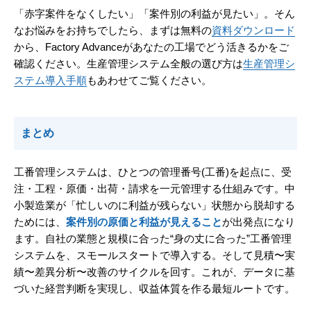
「赤字案件をなくしたい」「案件別の利益が見たい」。そん
なお悩みをお持ちでしたら、まずは無料の
資料ダウンロード
から、Factory Advanceがあなたの工場でどう活きるかをご
確認ください。生産管理システム全般の選び方は
生産管理シ
ステム導入手順
もあわせてご覧ください。
まとめ
工番管理システムは、ひとつの管理番号(工番)を起点に、受
注・工程・原価・出荷・請求を一元管理する仕組みです。中
小製造業が「忙しいのに利益が残らない」状態から脱却する
ためには、
案件別の原価と利益が見えること
が出発点になり
ます。自社の業態と規模に合った“身の丈に合った”工番管理
システムを、スモールスタートで導入する。そして見積〜実
績〜差異分析〜改善のサイクルを回す。これが、データに基
づいた経営判断を実現し、収益体質を作る最短ルートです。