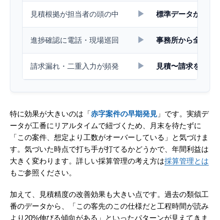
▶
見積根拠が担当者の頭の中
標準データから即
▶
進捗確認に電話・現場巡回
事務所から全案件
▶
請求漏れ・二重入力が頻発
見積〜請求を一気
特に効果が大きいのは「
赤字案件の早期発見
」です。実績デ
ータが工番にリアルタイムで紐づくため、月末を待たずに
「この案件、想定より工数がオーバーしている」と気づけま
す。気づいた時点で打ち手が打てるかどうかで、年間利益は
大きく変わります。詳しい採算管理の考え方は
採算管理とは
もご参照ください。
加えて、見積精度の改善効果も大きい点です。過去の類似工
番のデータから、「この客先のこの仕様だと工程時間が読み
より20%伸びる傾向がある」といったパターンが見えてきま