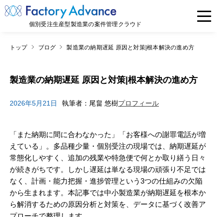
個別受注生産型製造業の案件管理クラウド
トップ
ブログ
製造業の納期遅延 原因と対策|根本解決の進め方
製造業の納期遅延 原因と対策|根本解決の進め方
2026年5月21日
執筆者：尾畠 悠樹
プロフィール
「また納期に間に合わなかった」「お客様への謝罪電話が増
えている」。多品種少量・個別受注の現場では、納期遅延が
常態化しやすく、追加の残業や特急便で何とか取り繕う日々
が続きがちです。しかし遅延は単なる現場の頑張り不足では
なく、計画・能力把握・進捗管理という3つの仕組みの欠陥
から生まれます。本記事では中小製造業が納期遅延を根本か
ら解消するための原因分析と対策を、データに基づく改善ア
プローチで整理します。