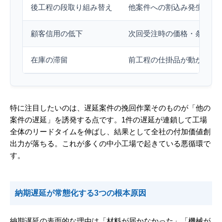
後工程の段取り組み替え
他案件への割込み発生
顧客信用の低下
次回受注時の価格・条件悪
在庫の滞留
前工程の仕掛品が動かない
特に注目したいのは、遅延案件の挽回作業そのものが「他の
案件の遅延」を誘発する点です。1件の遅延が連鎖して工場
全体のリードタイムを伸ばし、結果として全社の付加価値創
出力が落ちる。これが多くの中小工場で起きている悪循環で
す。
納期遅延が常態化する3つの根本原因
納期遅延の表面的な理由は「材料が届かなかった」「機械が