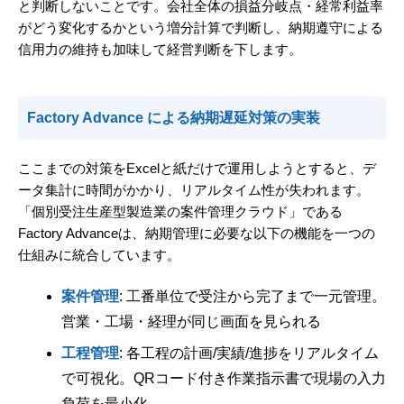
と判断しないことです。会社全体の損益分岐点・経常利益率
がどう変化するかという増分計算で判断し、納期遵守による
信用力の維持も加味して経営判断を下します。
Factory Advance による納期遅延対策の実装
ここまでの対策をExcelと紙だけで運用しようとすると、デ
ータ集計に時間がかかり、リアルタイム性が失われます。
「個別受注生産型製造業の案件管理クラウド」である
Factory Advanceは、納期管理に必要な以下の機能を一つの
仕組みに統合しています。
案件管理
: 工番単位で受注から完了まで一元管理。
営業・工場・経理が同じ画面を見られる
工程管理
: 各工程の計画/実績/進捗をリアルタイム
で可視化。QRコード付き作業指示書で現場の入力
負荷を最小化