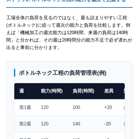
工場全体の負荷を見るのではなく、最も詰まりやすい工程
(ボトルネック)に絞って週次の能力と負荷を比較します。例
えば「機械加工の週次能力は120時間、来週の負荷は140時
間」と分かれば、その週は20時間分の能力不足で必ず遅れが
出ると事前に分かります。
ボトルネック工程の負荷管理表(例)
週
能力(時間)
負荷(時間)
差異
対応策
第1週
120
100
+20
余裕あ
第2週
120
140
-20
外注活