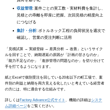
収益管理
: 案件ごとの実工数・実材料費を集計し、
見積との乖離を即座に把握。次回見積の精度向上
につなげる
集計・分析
: ボトルネック工程の負荷状況を週次で
確認し、営業の受注判断に活用
「見積試算 → 実績登録 → 差異分析 → 改善」というサイク
ルを回すことで、納期遅延の原因が「計画の甘さなのか」
「能力不足なのか」「進捗管理の問題なのか」を切り分けて
手を打てるようになります。
紙とExcelで個別受注を回している20名以下の町工場で、案
件別の利益と納期を両方見える化したいと考えている経営者
の方には、特に適合する仕組みです。
詳しくは
Factory Advance公式サイト
、機能の詳細は
システ
ム詳細ページ
をご覧ください。