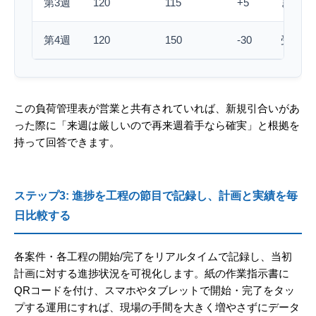
第3週
120
115
+5
ぎりぎ
第4週
120
150
-30
受注制
この負荷管理表が営業と共有されていれば、新規引合いがあ
った際に「来週は厳しいので再来週着手なら確実」と根拠を
持って回答できます。
ステップ3: 進捗を工程の節目で記録し、計画と実績を毎
日比較する
各案件・各工程の開始/完了をリアルタイムで記録し、当初
計画に対する進捗状況を可視化します。紙の作業指示書に
QRコードを付け、スマホやタブレットで開始・完了をタッ
プする運用にすれば、現場の手間を大きく増やさずにデータ