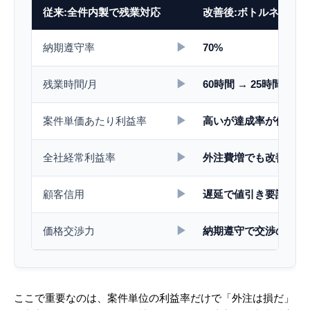
従来:全件内製で残業対応
改善後:ボトルネック
▶
納期遵守率
70%
▶
残業時間/月
60時間 → 25時間
▶
案件単価あたり利益率
高いが達成率が低い
▶
全社経常利益率
外注費増でも改善
▶
顧客信用
遅延で値引き要請を受
▶
価格交渉力
納期遵守で交渉のテー
ここで重要なのは、案件単位の利益率だけで「外注は損だ」