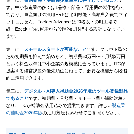
第一に、
個別受注・多品種少量生産に特化していること
で
す。中小製造業の多くは1品物・部品・専用機の製作を行っ
ており、量産向けの汎用ERPは過剰機能・高額導入費でフィ
ットしません。Factory Advance は20名以下の町工場で、
紙・Excel中心の運用から段階的に移行する設計になってい
ます。
第二に、
スモールスタートが可能なこと
です。クラウド型の
ため初期費を抑えて始められ、初期費50万円〜・月額3万円
という料金水準は中小企業の規模感に合っています。ITCが
提案する経営課題の優先順位に沿って、必要な機能から段階
的に活用できます。
第三に、
デジタル・AI導入補助金2026年版のツール登録製品
であること
です。初期費・月額費・サポート費が補助対象と
なり、ITCが補助金活用込みで提案できます。詳しい
製造業
の補助金2026年版
の活用方法もあわせてご参照ください。