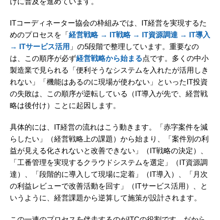
けに普及を進めています。
ITコーディネーター協会の枠組みでは、IT経営を実現するた
めのプロセスを「
経営戦略 → IT戦略 → IT資源調達 → IT導入
→ ITサービス活用
」の5段階で整理しています。重要なの
は、この順序が必ず
経営戦略から始まる
点です。多くの中小
製造業で見られる「便利そうなシステムを入れたが活用しき
れない」「機能はあるのに現場が使わない」といったIT投資
の失敗は、この順序が逆転している（IT導入が先で、経営戦
略は後付け）ことに起因します。
具体的には、IT経営の流れはこう動きます。「赤字案件を減
らしたい」（経営戦略上の課題）から始まり、「案件別の利
益が見える化されないと改善できない」（IT戦略の決定）、
「工番管理を実現するクラウドシステムを選定」（IT資源調
達）、「段階的に導入して現場に定着」（IT導入）、「月次
の利益レビューで改善活動を回す」（ITサービス活用）、と
いうように、経営課題から逆算して施策が設計されます。
この一連のプロセスを伴走するのがITCの役割です。だから