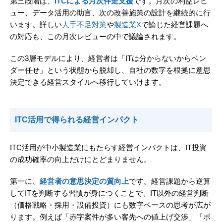
第三段階は、
ITCによる月次伴走支援
です。月次の利益レビ
ュー、データ活用の助言、次の改善施策の設計を継続的に行
います。詳しい
人手不足対策
や
製造業X
で論じた経営課題へ
の対応も、この月次レビューの中で議論されます。
この3層モデルにより、経営者は「ITは分からないからベン
ダー任せ」という状態から脱却し、自社の数字を根拠に意思
決定できる経営スタイルへ移行していけます。
ITC活用で得られる経営インパクト
ITC活用が中小製造業にもたらす経営インパクトは、IT投資
の成功確率の向上だけにとどまりません。
第一に、
経営者の意思決定の質向上
です。経営課題から逆算
してITを判断する習慣が身につくことで、IT以外の経営判断
（価格戦略・採用・設備投資）にも数字ベースの思考が広が
ります。例えば「赤字案件が多い客先への値上げ交渉」「ボ