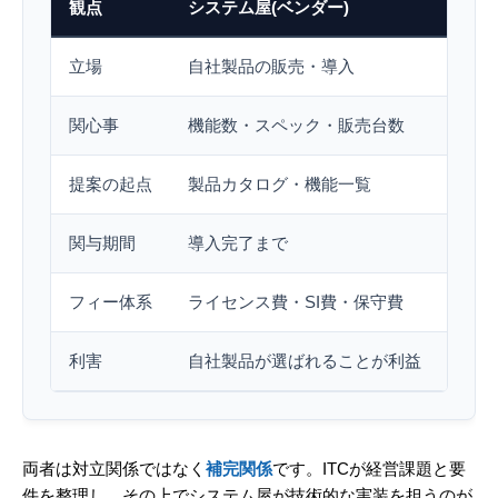
観点
システム屋(ベンダー)
IT
立場
自社製品の販売・導入
経営
関心事
機能数・スペック・販売台数
経営
提案の起点
製品カタログ・機能一覧
経営
関与期間
導入完了まで
導入
フィー体系
ライセンス費・SI費・保守費
顧問
利害
自社製品が選ばれることが利益
経営
両者は対立関係ではなく
補完関係
です。ITCが経営課題と要
件を整理し、その上でシステム屋が技術的な実装を担うのが