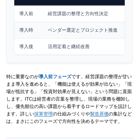
導入前
経営課題の整理と方向性決定
経営
導入時
ベンダー選定とプロジェクト推進
RF
導入後
活用定着と継続改善
月次
特に重要なのが
導入前フェーズ
です。経営課題の整理が甘い
まま導入を進めると、「機能は使えるが効果が出ない」「現
場が抵抗する」「投資対効果が見えない」という問題に直面
します。ITCは経営者の言葉を整理し、現場の業務を棚卸し
し、優先順位の高い課題から着手するロードマップを設計し
ます。詳しい
採算管理
の仕組みづくりや
製造原価
の集計など
は、まさにこのフェーズで方向性を決めるテーマです。