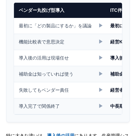
ベンダー丸投げ型導入
ITC伴走型
▶
最初に「どの製品にするか」を議論
最初に「自
▶
機能比較表で意思決定
経営KPIの
▶
導入後の活用は現場任せ
導入後の伴
▶
補助金は知っていれば使う
補助金活用
▶
失敗してもベンダー責任
経営者自身
▶
導入完了で関係終了
中長期で経
特に大きな違いは、
導入後の活用
にあります。生産管理シス