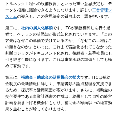
トルネック工程への設備投資」といった重い意思決定も、デ
ータを根拠に議論できるようになります。詳しい
工番管理シ
ステム
の導入も、この意思決定の質向上の一翼を担います。
第二に、
社内の属人化解消
です。ITCが業務棚卸しを行う過
程で、ベテランの暗黙知が形式知化されていきます。「この
客先はなぜこの単価で受けているのか」「なぜこの工程はこ
の順番なのか」といった、これまで言語化されてこなかった
判断ロジックがドキュメント化され、後継者・若手社員にも
引き継ぎ可能になります。これは事業承継の準備としても極
めて有効です。
第三に、
補助金・助成金の活用機会の拡大
です。ITCは補助
金制度の最新情報に詳しく、申請書類の論点整理を支援でき
るため、採択率と活用範囲が広がります。さらに、補助金の
交付要件である事業計画書の作成は、結果として自社の経営
計画を磨き上げる機会にもなり、補助金の額面以上の経営効
果を生むことが珍しくありません。